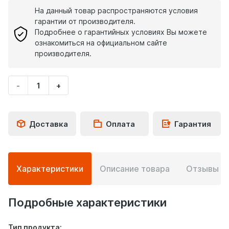
На данный товар распространяются условия
гарантии от производителя.
Подробнее о гарантийных условиях Вы можете
ознакомиться на официальном сайте
производителя.
-
+
Укажите
количество
товара
Доставка
Оплата
Гарантия
Подробная
Характеристики
Описание товара
Отзывы
0
информация
о
товаре
Подробные характеристики
Тип продукта: