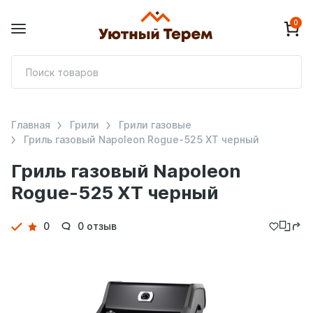
0
П
т
Главная
Грили
Грили газовые
Гриль газовый Napoleon Rogue-525 XT черный
Гриль газовый Napoleon
Rogue-525 XT черный
Детали
0
0 отзыв
товара