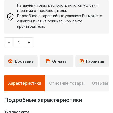
На данный товар распространяются условия
гарантии от производителя.
Подробнее о гарантийных условиях Вы можете
ознакомиться на официальном сайте
производителя.
-
+
Укажите
количество
товара
Доставка
Оплата
Гарантия
Подробная
Характеристики
Описание товара
Отзывы
0
информация
о
товаре
Подробные характеристики
Тип продукта: