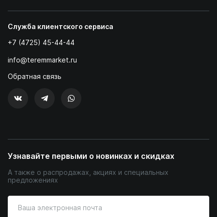
Служба клиентского сервиса
+7 (4725) 45-44-44
info@teremmarket.ru
Обратная связь
Узнавайте первыми о новинках и скидках
А также о распродажах, акциях и специальных
предложениях
Введите
ваш