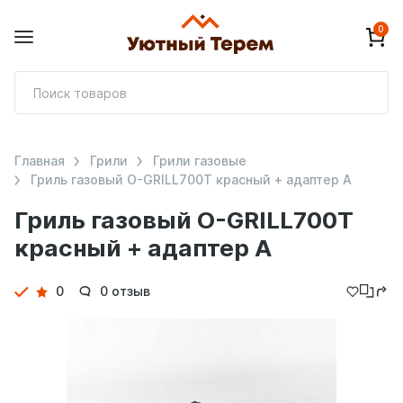
0
П
т
Главная
Грили
Грили газовые
Гриль газовый O-GRILL700T красный + адаптер А
Гриль газовый O-GRILL700T
красный + адаптер А
Детали
0
0 отзыв
товара