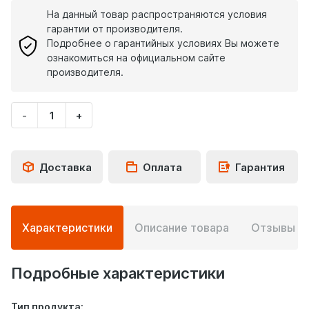
На данный товар распространяются условия
гарантии от производителя.
Подробнее о гарантийных условиях Вы можете
ознакомиться на официальном сайте
производителя.
-
+
Укажите
количество
товара
Доставка
Оплата
Гарантия
Подробная
Характеристики
Описание товара
Отзывы
0
информация
о
товаре
Подробные характеристики
Тип продукта: