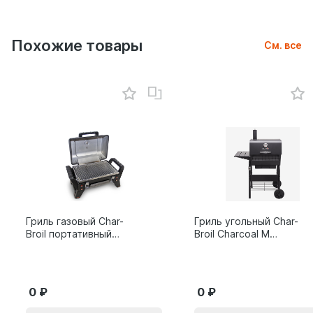
Похожие товары
См. все
Гриль газовый Char-
Гриль угольный Char-
Broil портативный
Broil Charcoal M
X200
24308655
0
0