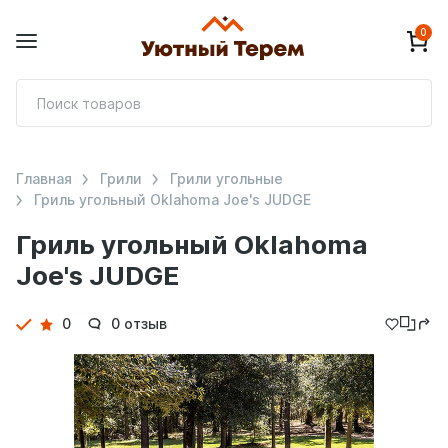
0
П
т
Главная
Грили
Грили угольные
Гриль угольный Oklahoma Joe's JUDGE
Гриль угольный Oklahoma
Joe's JUDGE
Детали
0
0 отзыв
товара