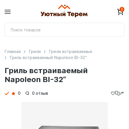
0
П
т
Главная
Грили
Грили встраиваемые
Гриль встраиваемый Napoleon BI-32“
Гриль встраиваемый
Napoleon BI-32“
Детали
0
0 отзыв
товара