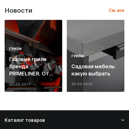
Новости
См. все
ГРИЛИ
ГРИЛИ
Газовые грили
бренда
Садовая мебель:
PRIMELINER. От
какую выбрать
основ инженерии
20.02.2026
30.06.2025
до ресторанных
стейков у вас
дома
Каталог товаров