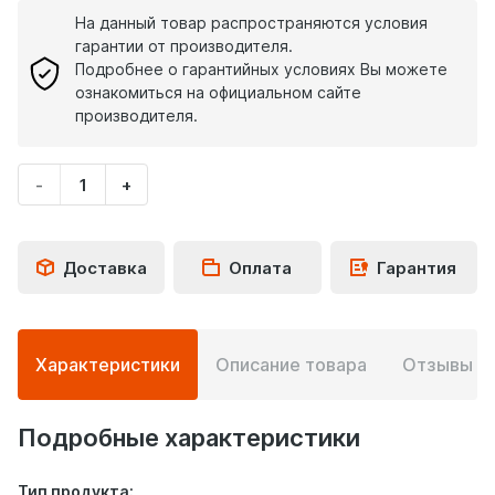
На данный товар распространяются условия
гарантии от производителя.
Подробнее о гарантийных условиях Вы можете
ознакомиться на официальном сайте
производителя.
-
+
Укажите
количество
товара
Доставка
Оплата
Гарантия
Подробная
Характеристики
Описание товара
Отзывы
0
информация
о
товаре
Подробные характеристики
Тип продукта: