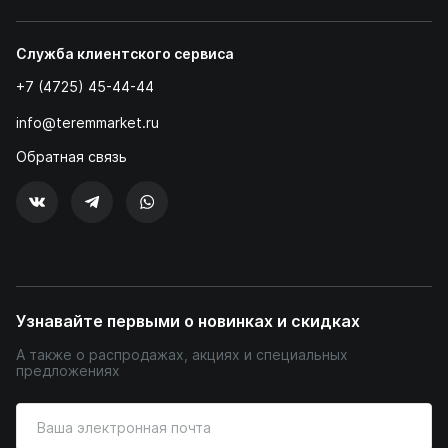
Служба клиентского сервиса
+7 (4725) 45-44-44
info@teremmarket.ru
Обратная связь
Узнавайте первыми о новинках и скидках
А также о распродажах, акциях и специальных
предложениях
Введите
ваш