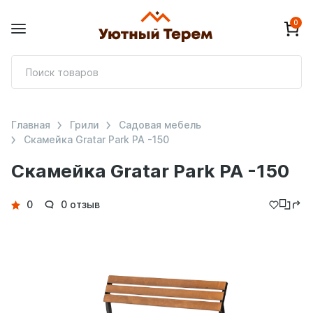
0
П
т
Главная
Грили
Садовая мебель
Скамейка Gratar Park PA -150
Скамейка Gratar Park PA -150
Детали
0
0 отзыв
товара