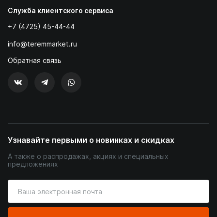
Служба клиентского сервиса
+7 (4725) 45-44-44
info@teremmarket.ru
Обратная связь
Узнавайте первыми о новинках и скидках
А также о распродажах, акциях и специальных
предложениях
Введите
ваш
адрес