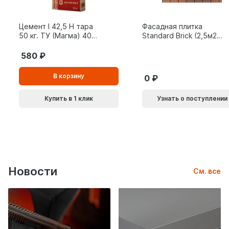
Цемент I 42,5 Н тара
Фасадная плитка
50 кг. ТУ (Магма) 40
Standard Brick (2,5м2/
шт.
уп)
580
В
В корзину
0
корзинe
Купить в 1 клик
Узнать о поступлении
Новости
См. все