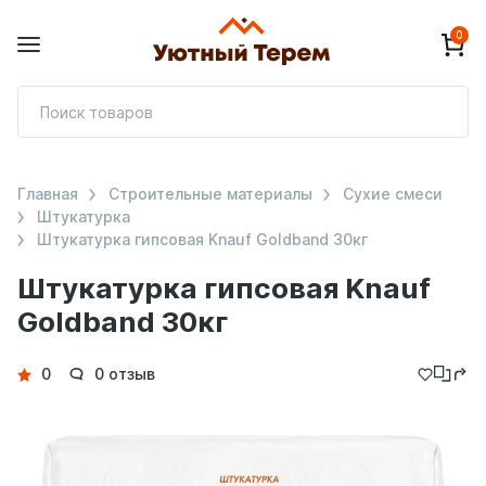
0
П
т
Главная
Строительные материалы
Сухие смеси
Штукатурка
Штукатурка гипсовая Knauf Goldband 30кг
Штукатурка гипсовая Knauf
Goldband 30кг
Детали
0
0 отзыв
товара