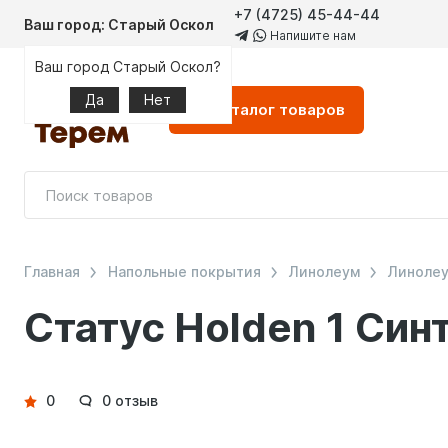
+7 (4725) 45-44-44
Ваш город: Старый Оскол
Напишите нам
Ваш город Старый Оскол?
Да
Нет
Каталог
товаров
Главная
Напольные покрытия
Линолеум
Линолеум
Статус Holden 1 Син
Детали
0
0 отзыв
товара