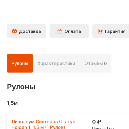
Доставка
Оплата
Гарантия
Подробная
Рулоны
Характеристики
Отзывы
0
информация
о
Рулоны
товаре
1,5м
Линолеум Синтерос Статус
0
Holden 1, 1,5 м (1 Рулон)
Цена за 1 м.кв.