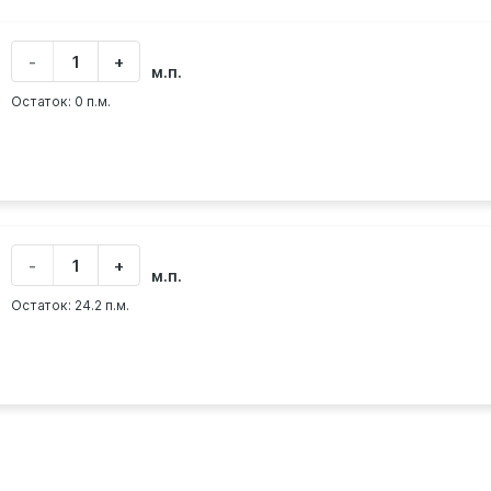
-
+
Укажите
м.п.
количество
товара
Остаток: 0 п.м.
В
-
+
корзинe
Укажите
м.п.
количество
товара
Остаток: 24.2 п.м.