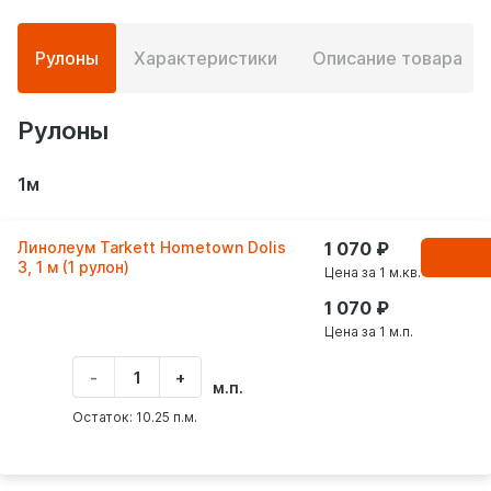
Подробная
Рулоны
Характеристики
Описание товара
информация
о
товаре
Рулоны
1м
Линолеум Tarkett Hometown Dolis
1 070
В
корзинe
3, 1 м (1 рулон)
Цена за 1 м.кв.
1 070
Цена за 1 м.п.
-
+
Укажите
м.п.
количество
товара
Остаток: 10.25 п.м.