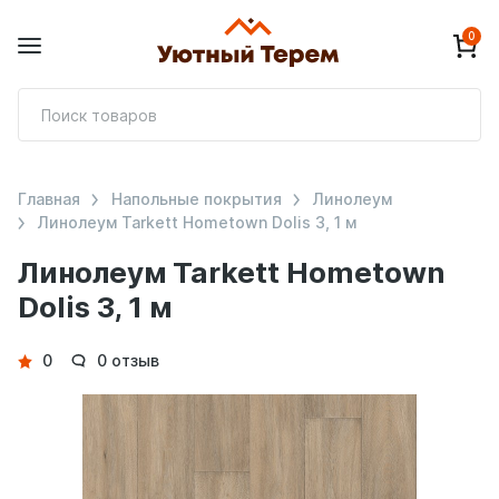
0
П
т
Главная
Напольные покрытия
Линолеум
Линолеум Tarkett Hometown Dolis 3, 1 м
Линолеум Tarkett Hometown
Dolis 3, 1 м
Детали
0
0 отзыв
товара