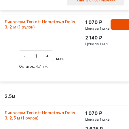
Узнать о поступлении
Линолеум Tarkett Hometown Dolis
1 070
В
корзинe
3, 2 м (1 рулон)
Цена за 1 м.кв.
2 140
Цена за 1 м.п.
-
+
Укажите
м.п.
количество
товара
Остаток: 4.7 п.м.
2,5м
Линолеум Tarkett Hometown Dolis
1 070
3, 2,5 м (1 рулон)
Цена за 1 м.кв.
2 675