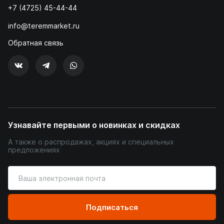
+7 (4725) 45-44-44
info@teremmarket.ru
Обратная связь
Узнавайте первыми о новинках и скидках
А также о распродажах, акциях и специальных
предложениях
Введите
ваш
адрес
электронной
Подписаться
почты