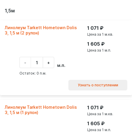
1,5м
Линолеум Tarkett Hometown Dolis
1 071
3, 1,5 м (2 рулон)
Цена за 1 м.кв.
1 605
Цена за 1 м.п.
-
+
Укажите
м.п.
количество
товара
Остаток: 0 п.м.
Узнать о поступлении
Линолеум Tarkett Hometown Dolis
1 071
3, 1,5 м (1 рулон)
Цена за 1 м.кв.
1 605
Цена за 1 м.п.