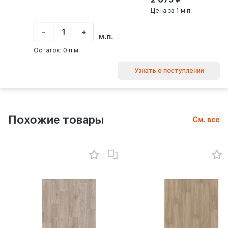
Цена за 1 м.п.
-
+
Укажите
м.п.
количество
товара
Остаток: 0 п.м.
Узнать о поступлении
Похожие товары
См. все