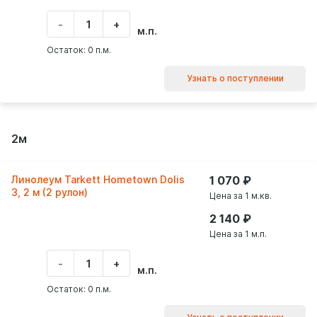
-
+
Укажите
м.п.
количество
товара
Остаток: 0 п.м.
Узнать о поступлении
2м
Линолеум Tarkett Hometown Dolis
1 070
3, 2 м (2 рулон)
Цена за 1 м.кв.
2 140
Цена за 1 м.п.
-
+
Укажите
м.п.
количество
товара
Остаток: 0 п.м.