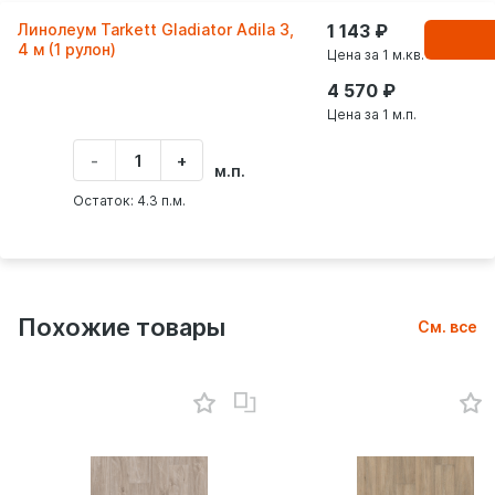
Линолеум Tarkett Gladiator Adila 3,
1 143
В
корзинe
4 м (1 рулон)
Цена за 1 м.кв.
4 570
Цена за 1 м.п.
-
+
Укажите
м.п.
количество
товара
Остаток: 4.3 п.м.
Похожие товары
См. все