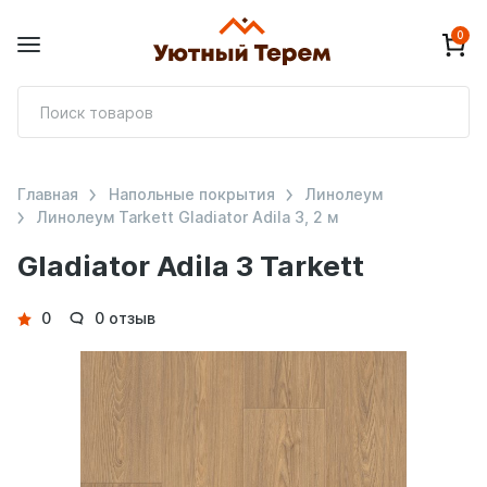
0
П
т
Главная
Напольные покрытия
Линолеум
Линолеум Tarkett Gladiator Adila 3, 2 м
Gladiator Adila 3 Tarkett
Детали
0
0 отзыв
товара