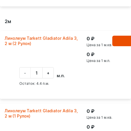
2м
Линолеум Tarkett Gladiator Adila 3,
0
В
корзинe
2 м (2 Рулон)
Цена за 1 м.кв.
0
Цена за 1 м.п.
-
+
Укажите
м.п.
количество
товара
Остаток: 4.4 п.м.
Линолеум Tarkett Gladiator Adila 3,
0
2 м (1 Рулон)
Цена за 1 м.кв.
0