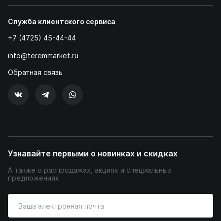
Служба клиентского сервиса
+7 (4725) 45-44-44
info@teremmarket.ru
Обратная связь
Узнавайте первыми о новинках и скидках
А также о распродажах, акциях и специальных
предложениях
Введите
ваш