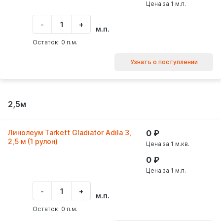
Цена за 1 м.п.
-
+
Укажите
м.п.
количество
товара
Остаток: 0 п.м.
Узнать о поступлении
2,5м
Линолеум Tarkett Gladiator Adila 3,
0
2,5 м (1 рулон)
Цена за 1 м.кв.
0
Цена за 1 м.п.
-
+
Укажите
м.п.
количество
товара
Остаток: 0 п.м.