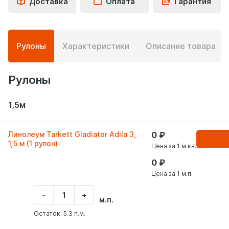
Доставка
Оплата
Гарантия
Подробная
Рулоны
Характеристики
Описание товара
информация
о
товаре
Рулоны
1,5м
Линолеум Tarkett Gladiator Adila 3,
0
В
корзинe
1,5 м (1 рулон)
Цена за 1 м.кв.
0
Цена за 1 м.п.
-
+
Укажите
м.п.
количество
товара
Остаток: 5.3 п.м.