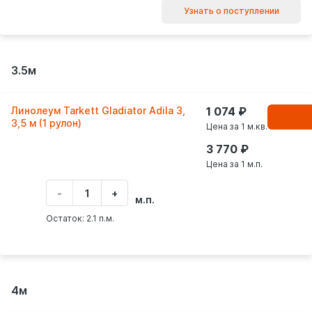
Узнать о поступлении
3.5м
Линолеум Tarkett Gladiator Adila 3,
1 074
В
корзинe
3,5 м (1 рулон)
Цена за 1 м.кв.
3 770
Цена за 1 м.п.
-
+
Укажите
м.п.
количество
товара
Остаток: 2.1 п.м.
4м